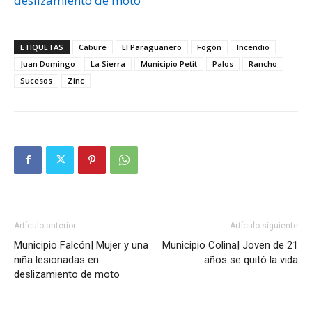
deslizamiento de moto
ETIQUETAS
Cabure
El Paraguanero
Fogón
Incendio
Juan Domingo
La Sierra
Municipio Petit
Palos
Rancho
Sucesos
Zinc
Artículo anterior
Artículo siguiente
Municipio Falcón| Mujer y una
Municipio Colina| Joven de 21
niña lesionadas en
años se quitó la vida
deslizamiento de moto