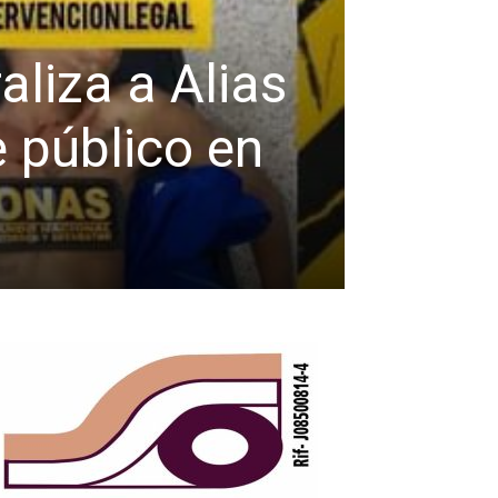
liza a Alias
e público en
SUCESOS
Deten
José Manuel Góme