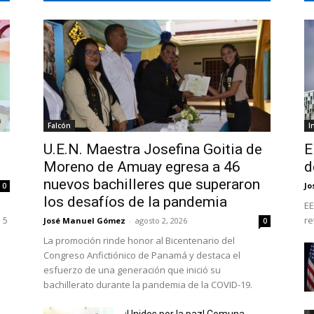
Falcón
I
U.E.N. Maestra Josefina Goitia de
E
Moreno de Amuay egresa a 46
d
nuevos bachilleres que superaron
Jo
0
los desafíos de la pandemia
EE
 5
re
José Manuel Gómez
-
agosto 2, 2026
0
La promoción rinde honor al Bicentenario del
Congreso Anfictiónico de Panamá y destaca el
esfuerzo de una generación que inició su
bachillerato durante la pandemia de la COVID-19.