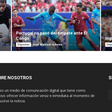
Portugal no pasó del empate ante El
Congo
Ing
José Manuel Gómez
-
junio 18, 2026
Deportes
Dep
BRE NOSOTROS
S
s un medio de comunicación digital que tiene como
tivo ofrecer información veraz e inmediata al momento de
cirse la noticia.