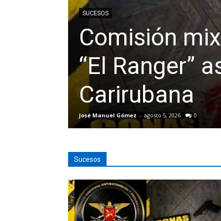
SUCESOS
Comisión mixt
“El Ranger” a
Carirubana
José Manuel Gómez
-
agosto 5, 2026
0
Sucesos