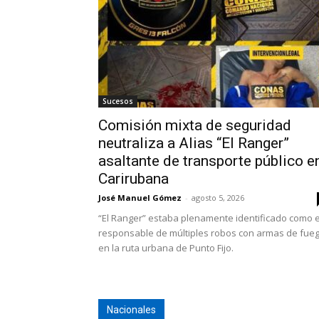
Sucesos
Comisión mixta de seguridad
neutraliza a Alias “El Ranger”
asaltante de transporte público e
Carirubana
José Manuel Gómez
-
agosto 5, 2026
“El Ranger” estaba plenamente identificado como e
responsable de múltiples robos con armas de fue
en la ruta urbana de Punto Fijo.
Nacionales