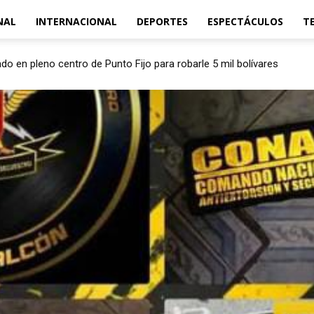
NAL
INTERNACIONAL
DEPORTES
ESPECTÁCULOS
T
o en pleno centro de Punto Fijo para robarle 5 mil bolívares