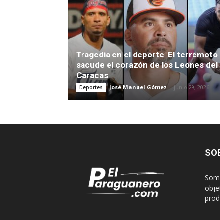
Tragedia en el deporte| El terremoto
sacude el corazón de los Leones del
Caracas
José Manuel Gómez
-
junio 29, 2026
Deportes
SO
Somo
obje
produ