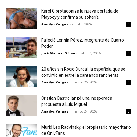
Karol G protagoniza la nueva portada de
Playboy y confirma su soltería
Anailys Vargas
-
abril 8, 2026
0
Falleció Lennin Pérez, integrante de Cuarto
Poder
José Manuel Gómez
-
abril 5, 2026
0
20 años sin Rocío Dúrcal, la española que se
convirtió en estrella cantando rancheras
Anailys Vargas
-
marzo 25, 2026
0
Cristian Castro lanzó una inesperada
propuesta a Luis Miguel
Anailys Vargas
-
marzo 24, 2026
0
Murió Leo Radvinsky, el propietario mayoritario
de OnlyFans