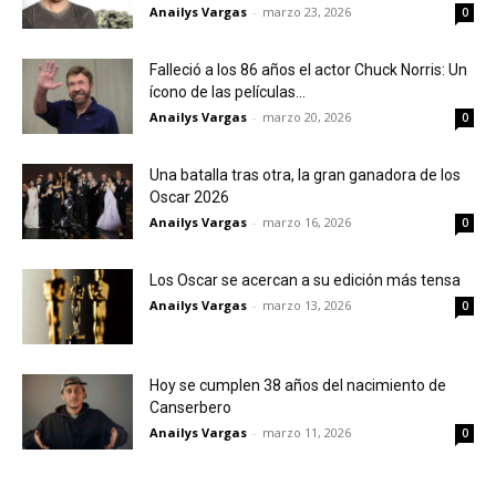
Anailys Vargas
-
marzo 23, 2026
0
Falleció a los 86 años el actor Chuck Norris: Un
ícono de las películas...
Anailys Vargas
-
marzo 20, 2026
0
Una batalla tras otra, la gran ganadora de los
Oscar 2026
Anailys Vargas
-
marzo 16, 2026
0
Los Oscar se acercan a su edición más tensa
Anailys Vargas
-
marzo 13, 2026
0
Hoy se cumplen 38 años del nacimiento de
Canserbero
Anailys Vargas
-
marzo 11, 2026
0