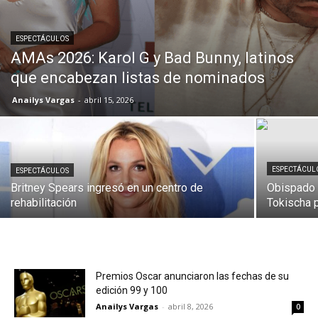
ESPECTÁCULOS
AMAs 2026: Karol G y Bad Bunny, latinos
que encabezan listas de nominados
Anailys Vargas
-
abril 15, 2026
ESPECTÁCUL
ESPECTÁCULOS
Britney Spears ingresó en un centro de
Obispado 
rehabilitación
Tokischa p
Premios Oscar anunciaron las fechas de su
edición 99 y 100
Anailys Vargas
-
abril 8, 2026
0