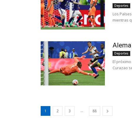
Deportes
Los Países
mientras q
Aleman
Deportes
El próximo
Curazao se
...
1
2
3
88