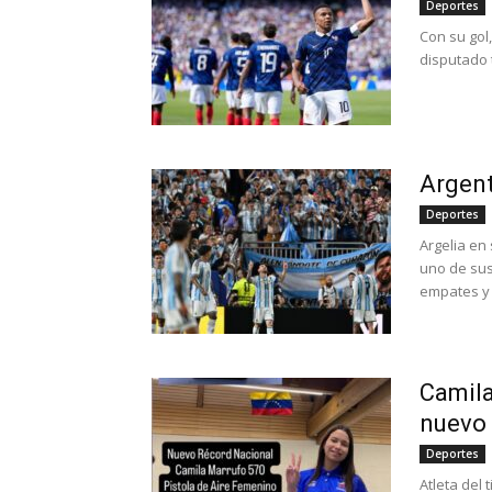
Deportes
Con su gol
disputado 
Argent
Deportes
Argelia en
uno de sus
empates y 
Camila
nuevo 
Deportes
Atleta del 