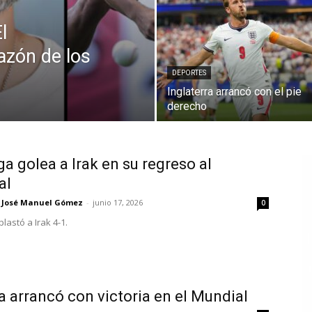
l
azón de los
DEPORTES
Inglaterra arrancó con el pie
derecho
a golea a Irak en su regreso al
al
José Manuel Gómez
-
junio 17, 2026
0
lastó a Irak 4-1.
a arrancó con victoria en el Mundial