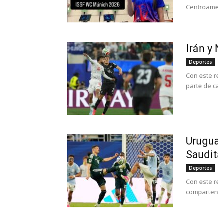
Centroamer
Irán y
Deportes
Con este r
parte de c
Urugua
Saudit
Deportes
Con este r
comparten 