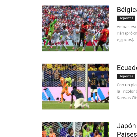
Bélgic
Deportes
Ambas esc
Irán (próx
egipcios).
Ecuado
Deportes
Con un pla
la Tricolo
Kansas Cit
Japón 
Países