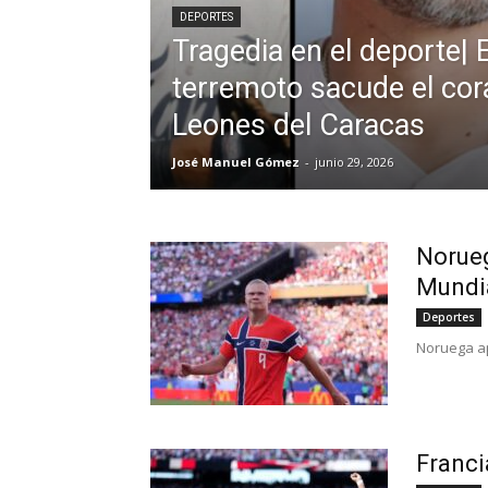
DEPORTES
Tragedia en el deporte| E
terremoto sacude el cor
Leones del Caracas
José Manuel Gómez
-
junio 29, 2026
Norueg
Mundi
Deportes
Noruega ap
Franci