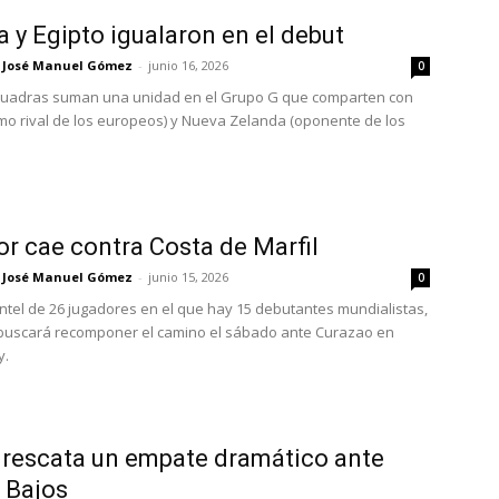
a y Egipto igualaron en el debut
José Manuel Gómez
-
junio 16, 2026
0
uadras suman una unidad en el Grupo G que comparten con
imo rival de los europeos) y Nueva Zelanda (oponente de los
r cae contra Costa de Marfil
José Manuel Gómez
-
junio 15, 2026
0
ntel de 26 jugadores en el que hay 15 debutantes mundialistas,
r buscará recomponer el camino el sábado ante Curazao en
y.
rescata un empate dramático ante
 Bajos