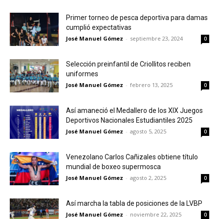
Primer torneo de pesca deportiva para damas
cumplió expectativas
José Manuel Gómez
-
septiembre 23, 2024
0
Selección preinfantil de Criollitos reciben
uniformes
José Manuel Gómez
-
febrero 13, 2025
0
Así amaneció el Medallero de los XIX Juegos
Deportivos Nacionales Estudiantiles 2025
José Manuel Gómez
-
agosto 5, 2025
0
Venezolano Carlos Cañizales obtiene título
mundial de boxeo supermosca
José Manuel Gómez
-
agosto 2, 2025
0
Así marcha la tabla de posiciones de la LVBP
José Manuel Gómez
-
noviembre 22, 2025
0