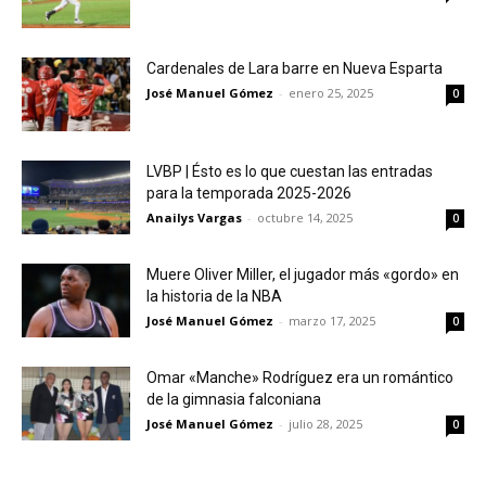
Cardenales de Lara barre en Nueva Esparta
José Manuel Gómez
-
enero 25, 2025
0
LVBP | Ésto es lo que cuestan las entradas
para la temporada 2025-2026
Anailys Vargas
-
octubre 14, 2025
0
Muere Oliver Miller, el jugador más «gordo» en
la historia de la NBA
José Manuel Gómez
-
marzo 17, 2025
0
Omar «Manche» Rodríguez era un romántico
de la gimnasia falconiana
José Manuel Gómez
-
julio 28, 2025
0