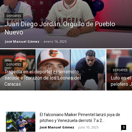
DEPORTES
Juan Diego Jordán: Orgullo de Pueblo
Nuevo
José Manuel Gómez
-
enero 16, 2025
DEPORTES
DEPORTES
Tragedia en el deporte| El terremoto
sacude el corazón de los Leones del
Luto en el
Caracas
pelotero 
El falconiano Maiker Pimentel lanzó joya de
pitcheo y Venezuela derrotó 7 a 2...
José Manuel Gómez
-
julio 10, 2025
0