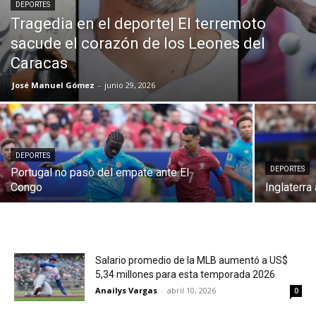
DEPORTES
Tragedia en el deporte| El terremoto
sacude el corazón de los Leones del
Caracas
José Manuel Gómez
-
junio 29, 2026
DEPORTES
DEPORTES
Portugal no pasó del empate ante El
Congo
Inglaterra
Salario promedio de la MLB aumentó a US$
5,34 millones para esta temporada 2026
Anailys Vargas
-
abril 10, 2026
0