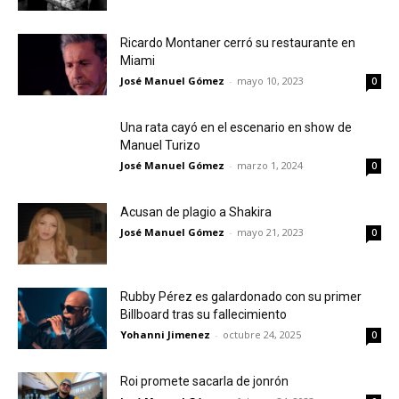
Ricardo Montaner cerró su restaurante en
Miami
José Manuel Gómez
-
mayo 10, 2023
0
Una rata cayó en el escenario en show de
Manuel Turizo
José Manuel Gómez
-
marzo 1, 2024
0
Acusan de plagio a Shakira
José Manuel Gómez
-
mayo 21, 2023
0
Rubby Pérez es galardonado con su primer
Billboard tras su fallecimiento
Yohanni Jimenez
-
octubre 24, 2025
0
Roi promete sacarla de jonrón