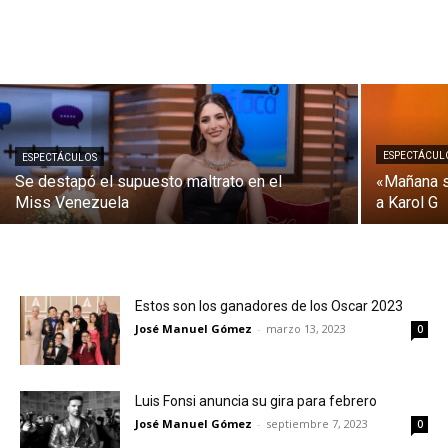
ESPECTÁCUL
ESPECTÁCULOS
Se destapó el supuesto maltrato en el
«Mañana s
Miss Venezuela
a Karol G
Estos son los ganadores de los Oscar 2023
José Manuel Gómez
-
marzo 13, 2023
0
Luis Fonsi anuncia su gira para febrero
José Manuel Gómez
-
septiembre 7, 2023
0