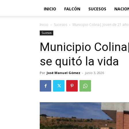
INICIO
FALCÓN
SUCESOS
NACIO
Inicio
Sucesos
Municipio Colina| Joven de 21 años
Sucesos
Municipio Colina
se quitó la vida
Por
José Manuel Gómez
-
junio 3, 2026