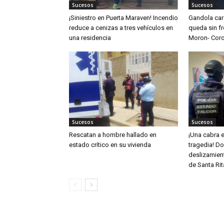
Sucesos
Sucesos
¡Siniestro en Puerta Maraven! Incendio
Gandola ca
reduce a cenizas a tres vehículos en
queda sin fr
una residencia
Moron- Cor
Sucesos
Sucesos
Rescatan a hombre hallado en
¡Una cabra e
estado crítico en su vivienda
tragedia! D
deslizamient
de Santa Rit