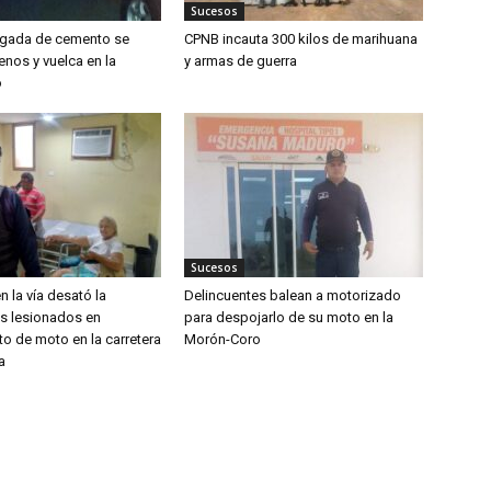
Sucesos
rgada de cemento se
CPNB incauta 300 kilos de marihuana
enos y vuelca en la
y armas de guerra
o
Sucesos
n la vía desató la
Delincuentes balean a motorizado
os lesionados en
para despojarlo de su moto en la
o de moto en la carretera
Morón-Coro
a