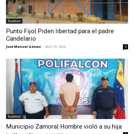
Sucesos
Punto Fijo| Piden libertad para el padre
Candelario
José Manuel Gómez
-
abril 10, 2026
0
Sucesos
Municipio Zamora| Hombre violó a su hija