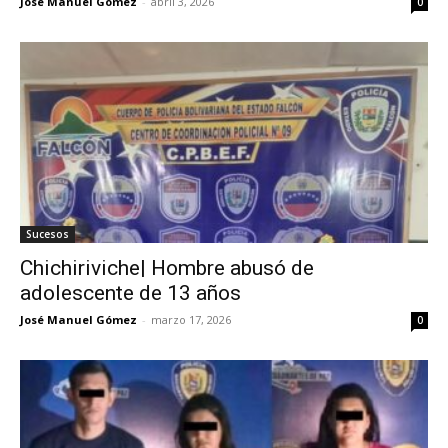
José Manuel Gómez
-
abril 3, 2026
0
Sucesos
Chichiriviche| Hombre abusó de
adolescente de 13 años
José Manuel Gómez
-
marzo 17, 2026
0