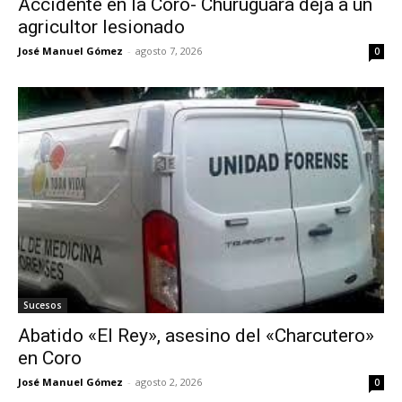
Accidente en la Coro- Churuguara deja a un
agricultor lesionado
José Manuel Gómez
-
agosto 7, 2026
0
Sucesos
Abatido «El Rey», asesino del «Charcutero»
en Coro
José Manuel Gómez
-
agosto 2, 2026
0