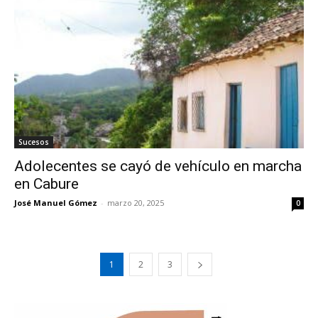
Sucesos
Adolecentes se cayó de vehículo en marcha
en Cabure
José Manuel Gómez
-
marzo 20, 2025
0
1
2
3