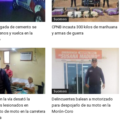
Sucesos
rgada de cemento se
CPNB incauta 300 kilos de marihuana
enos y vuelca en la
y armas de guerra
o
Sucesos
n la vía desató la
Delincuentes balean a motorizado
os lesionados en
para despojarlo de su moto en la
o de moto en la carretera
Morón-Coro
a