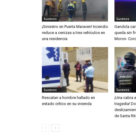
Sucesos
Sucesos
¡Siniestro en Puerta Maraven! Incendio
Gandola ca
reduce a cenizas a tres vehículos en
queda sin fr
una residencia
Moron- Cor
Sucesos
Sucesos
Rescatan a hombre hallado en
¡Una cabra e
estado crítico en su vivienda
tragedia! D
deslizamient
de Santa Rit