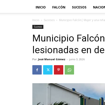
INICIO
FALCÓN
SUCESOS
NACIO
Inicio
Sucesos
Municipio Falcón| Mujer y una niñ
Sucesos
Municipio Falcón
lesionadas en d
Por
José Manuel Gómez
-
junio 3, 2026