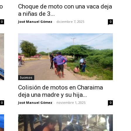
do
Choque de moto con una vaca deja
a niñas de 3...
José Manuel Gómez
-
diciembre 7, 2025
0
0
Sucesos
Colisión de motos en Charaima
deja una madre y su hija...
José Manuel Gómez
-
noviembre 1, 2025
0
0