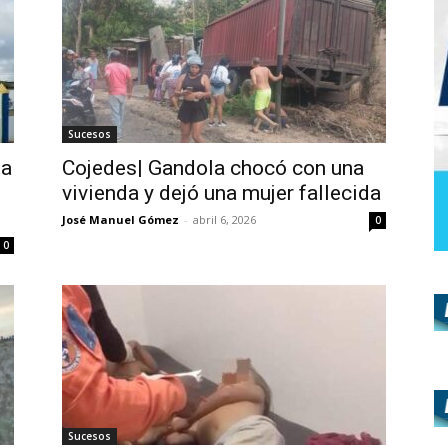
Sucesos
ña
Cojedes| Gandola chocó con una
vivienda y dejó una mujer fallecida
José Manuel Gómez
-
abril 6, 2026
0
0
Sucesos