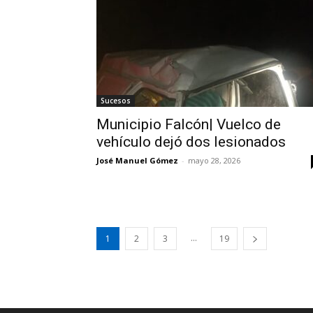
Sucesos
Municipio Falcón| Vuelco de
vehículo dejó dos lesionados
José Manuel Gómez
-
mayo 28, 2026
...
1
2
3
19