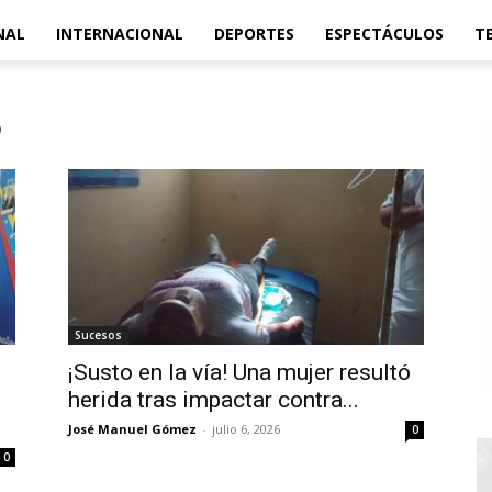
NAL
INTERNACIONAL
DEPORTES
ESPECTÁCULOS
T
o
Sucesos
¡Susto en la vía! Una mujer resultó
herida tras impactar contra...
José Manuel Gómez
-
julio 6, 2026
0
0