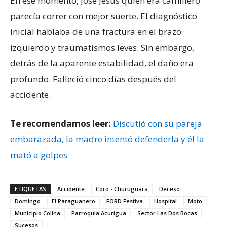
En ese momento, José Jesús quien era camillero
parecía correr con mejor suerte. El diagnóstico
inicial hablaba de una fractura en el brazo
izquierdo y traumatismos leves. Sin embargo,
detrás de la aparente estabilidad, el daño era
profundo. Falleció cinco días después del
accidente.
Te recomendamos leer:
Discutió con su pareja
embarazada, la madre intentó defenderla y él la
mató a golpes
ETIQUETAS
Accidente
Coro - Churuguara
Deceso
Domingo
El Paraguanero
FORD Festiva
Hospital
Moto
Municipio Colina
Parroquia Acurigua
Sector Las Dos Bocas
Sucesos