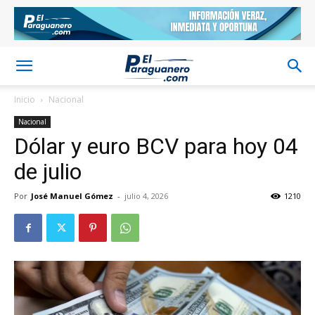
Inicio
Nacional
Nacional
Dólar y euro BCV para hoy 04
de julio
Por
José Manuel Gómez
-
julio 4, 2026
1210