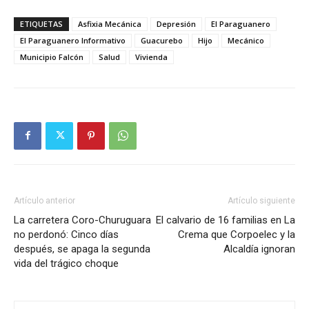
ETIQUETAS
Asfixia Mecánica
Depresión
El Paraguanero
El Paraguanero Informativo
Guacurebo
Hijo
Mecánico
Municipio Falcón
Salud
Vivienda
Artículo anterior
Artículo siguiente
La carretera Coro-Churuguara
El calvario de 16 familias en La
no perdonó: Cinco días
Crema que Corpoelec y la
después, se apaga la segunda
Alcaldía ignoran
vida del trágico choque