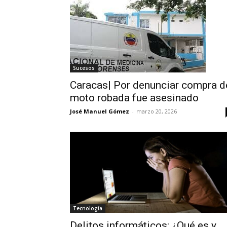
Sucesos
Caracas| Por denunciar compra d
moto robada fue asesinado
José Manuel Gómez
-
marzo 20, 2026
Tecnología
Delitos informáticos: ¿Qué es y