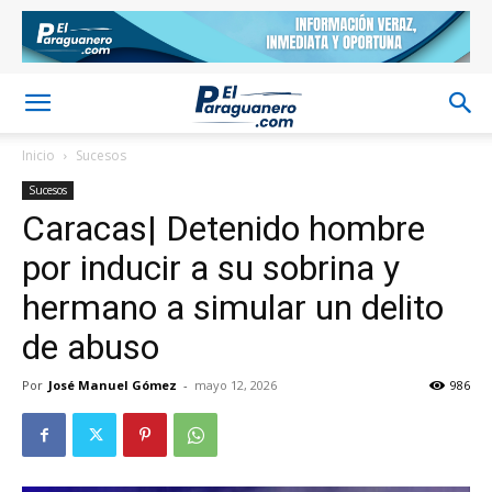
Inicio
Sucesos
Sucesos
Caracas| Detenido hombre
por inducir a su sobrina y
hermano a simular un delito
de abuso
Por
José Manuel Gómez
-
mayo 12, 2026
986