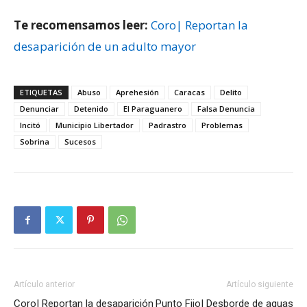
Te recomensamos leer:
Coro| Reportan la
desaparición de un adulto mayor
ETIQUETAS
Abuso
Aprehesión
Caracas
Delito
Denunciar
Detenido
El Paraguanero
Falsa Denuncia
Incitó
Municipio Libertador
Padrastro
Problemas
Sobrina
Sucesos
Artículo anterior
Artículo siguiente
Coro| Reportan la desaparición
Punto Fijo| Desborde de aguas