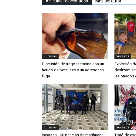
Artículos relacionados
Más del autor
Sucesos
Sucesos
Discusión de tragos termina con un
Explosión d
herido de botellazo y un agresor en
deslizamien
fuga
lesionados 
Sucesos
Sucesos
Incautan 100 panelas de marihuana
Trató de es