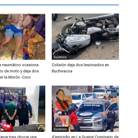
Sucesos
e neumático ocasiona
Colisión deja dos lesionados en
to de moto y deja dos
Buchivacoa
en la Morón -Coro
Sucesos
capar tras chocar una
¡Femicidio en La Guaira! Comisario de