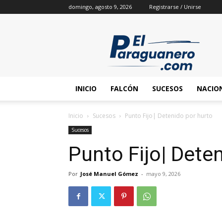
domingo, agosto 9, 2026
Registrarse / Unirse
INICIO
FALCÓN
SUCESOS
NACIO
Inicio
Sucesos
Punto Fijo| Detenido por hurto
Sucesos
Punto Fijo| Dete
Por
José Manuel Gómez
-
mayo 9, 2026