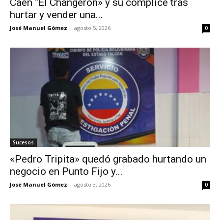
Caen “El Changeron» y su cómplice tras
hurtar y vender una...
José Manuel Gómez
-
agosto 5, 2026
0
Sucesos
«Pedro Tripita» quedó grabado hurtando un
negocio en Punto Fijo y...
José Manuel Gómez
-
agosto 3, 2026
0