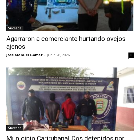
Sucesos
Agarraron a comerciante hurtando ovejos
ajenos
José Manuel Gómez
-
junio 28, 2026
0
Sucesos
Municipio Carirubana| Dos detenidos por