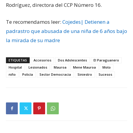
Rodríguez, directora del CCP Número 16.
Te recomendamos leer:
Cojedes| Detienen a
padrastro que abusada de una niña de 6 años bajo
la mirada de su madre
ETIQUETAS
Accesorios
Dos Adolescentes
El Paraguanero
Hospital
Lesionados
Mauroa
Mene Mauroa
Moto
niño
Policía
Sector Democracia
Siniestro
Sucesos