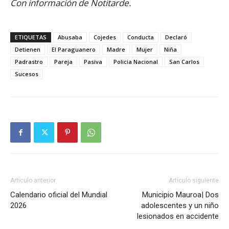
Con información de Notitarde.
ETIQUETAS
Abusaba
Cojedes
Conducta
Declaró
Detienen
El Paraguanero
Madre
Mujer
Niña
Padrastro
Pareja
Pasiva
Policia Nacional
San Carlos
Sucesos
Artículo anterior
Artículo siguiente
Calendario oficial del Mundial
Municipio Mauroa| Dos
2026
adolescentes y un niño
lesionados en accidente