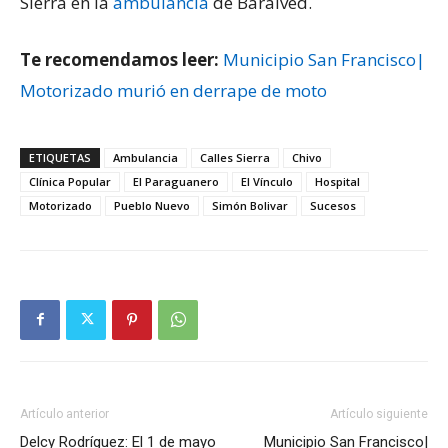
Sierra en la
ambulancia
de Baraived.
Te recomendamos leer:
Municipio San Francisco|
Motorizado murió en derrape de moto
ETIQUETAS
Ambulancia
Calles Sierra
Chivo
Clínica Popular
El Paraguanero
El Vínculo
Hospital
Motorizado
Pueblo Nuevo
Simón Bolivar
Sucesos
Artículo anterior
Artículo siguiente
Delcy Rodríguez: El 1 de mayo
Municipio San Francisco|