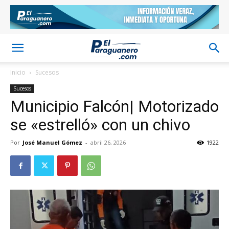
Inicio
Sucesos
Sucesos
Municipio Falcón| Motorizado
se «estrelló» con un chivo
Por
José Manuel Gómez
-
abril 26, 2026
1922