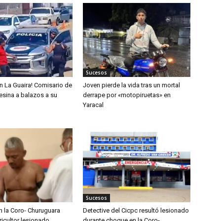
Sucesos
n La Guaira! Comisario de
Joven pierde la vida tras un mortal
sesina a balazos a su
derrape por «motopiruetas» en
Yaracal
Sucesos
n la Coro- Churuguara
Detective del Cicpc resultó lesionado
ricultor lesionado
durante choque en la Coro-