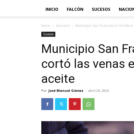
INICIO
FALCÓN
SUCESOS
NACIO
Inicio
Sucesos
Municipio San Francisco| Hombre se
Sucesos
Municipio San F
cortó las venas e
aceite
Por
José Manuel Gómez
-
abril 26, 2026