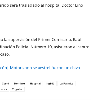
erido será trasladado al hospital Doctor Lino
o la supervisión del Primer Comisario, Raúl
inación Policial Número 10, asistieron al centro
 caso.
cón| Motorizado se «estrelló» con un chivo
Cortó
Hombre
Hospital
Ingirió
La Palmita
cacas
Yugular