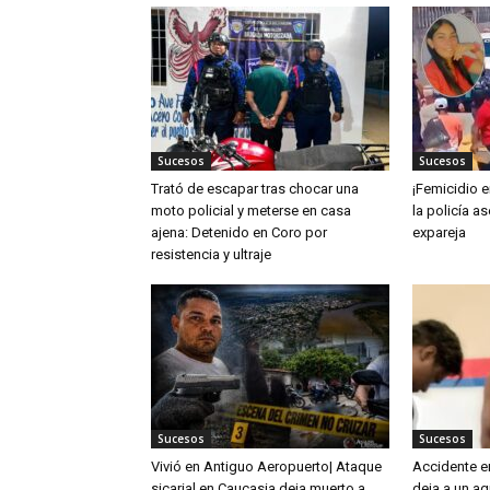
Sucesos
Sucesos
Trató de escapar tras chocar una
¡Femicidio e
moto policial y meterse en casa
la policía a
ajena: Detenido en Coro por
expareja
resistencia y ultraje
Sucesos
Sucesos
Vivió en Antiguo Aeropuerto| Ataque
Accidente e
sicarial en Caucasia deja muerto a
deja a un ag