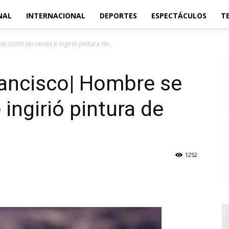
NAL
INTERNACIONAL
DEPORTES
ESPECTÁCULOS
T
 cortó las venas e ingirió pintura de...
rancisco| Hombre se
 ingirió pintura de
1252