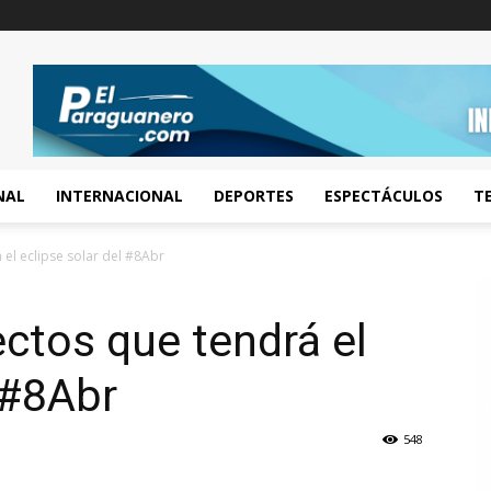
NAL
INTERNACIONAL
DEPORTES
ESPECTÁCULOS
T
 el eclipse solar del #8Abr
ectos que tendrá el
 #8Abr
548