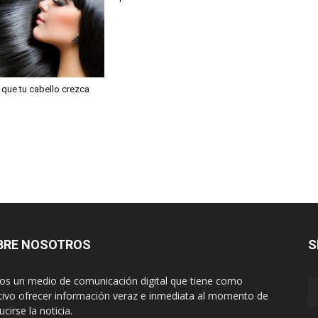
que tu cabello crezca
BRE NOSOTROS
S
s un medio de comunicación digital que tiene como
tivo ofrecer información veraz e inmediata al momento de
cirse la noticia.