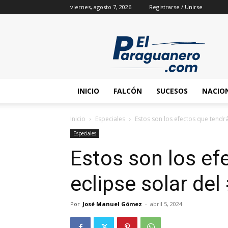
viernes, agosto 7, 2026
Registrarse / Unirse
INICIO
FALCÓN
SUCESOS
NACIO
Inicio
Especiales
Estos son los efectos que tendrá
Especiales
Estos son los ef
eclipse solar del
Por
José Manuel Gómez
-
abril 5, 2024