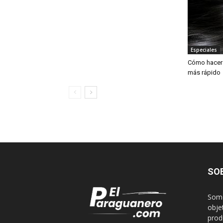
Especiales
Cómo hacer 
más rápido
SO
Somo
obje
produ