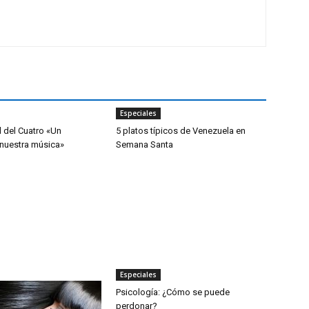
Especiales
l del Cuatro «Un
5 platos típicos de Venezuela en
nuestra música»
Semana Santa
Especiales
Psicología: ¿Cómo se puede
perdonar?