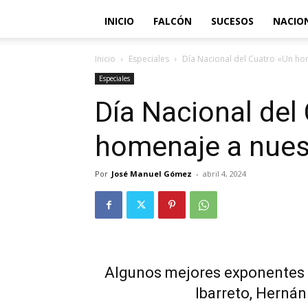
INICIO
FALCÓN
SUCESOS
NACIO
Inicio
Especiales
Día Nacional del Cuatro «Un ho
Especiales
Día Nacional del
homenaje a nues
Por
José Manuel Gómez
-
abril 4, 2024
Algunos mejores exponentes d
Ibarreto, Herná