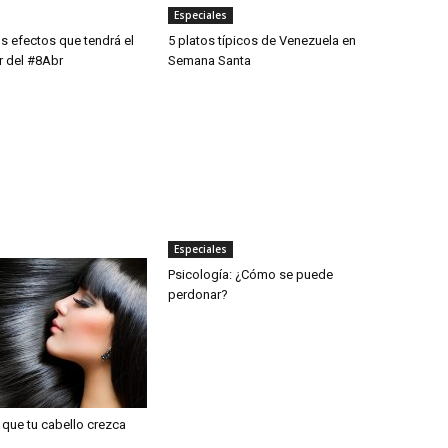
Especiales
s efectos que tendrá el
5 platos típicos de Venezuela en
r del #8Abr
Semana Santa
Especiales
Psicología: ¿Cómo se puede
perdonar?
que tu cabello crezca