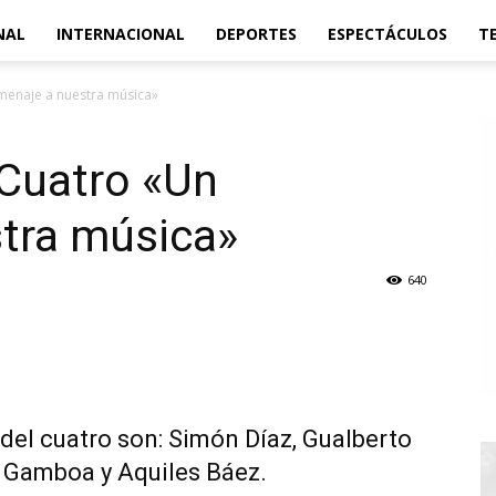
NAL
INTERNACIONAL
DEPORTES
ESPECTÁCULOS
T
menaje a nuestra música»
 Cuatro «Un
tra música»
640
el cuatro son: Simón Díaz, Gualberto
n Gamboa y Aquiles Báez.