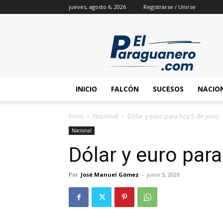
jueves, agosto 6, 2026
Registrarse / Unirse
INICIO
FALCÓN
SUCESOS
NACIO
Inicio
Nacional
Dólar y euro para hoy 5 de junio
Nacional
Dólar y euro para
Por
José Manuel Gómez
-
junio 5, 2026