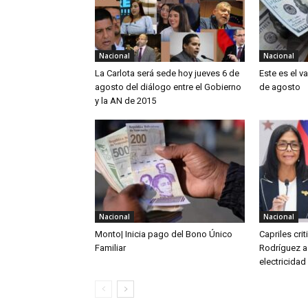
Nacional
Nacional
La Carlota será sede hoy jueves 6 de
Este es el v
agosto del diálogo entre el Gobierno
de agosto
y la AN de 2015
Nacional
Nacional
Monto| Inicia pago del Bono Único
Capriles cri
Familiar
Rodríguez a
electricidad