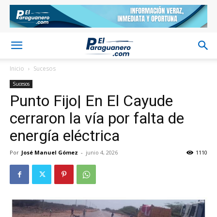
Inicio
Sucesos
Sucesos
Punto Fijo| En El Cayude
cerraron la vía por falta de
energía eléctrica
Por
José Manuel Gómez
-
junio 4, 2026
1110