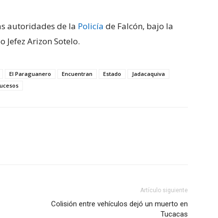
las autoridades de la
Policía
de Falcón, bajo la
 Jefez Arizon Sotelo.
El Paraguanero
Encuentran
Estado
Jadacaquiva
ucesos
Artículo siguiente
Colisión entre vehículos dejó un muerto en
Tucacas