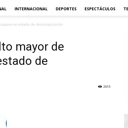
NAL
INTERNACIONAL
DEPORTES
ESPECTÁCULOS
T
acaquiva en estado de descomposición
lto mayor de
estado de
2615