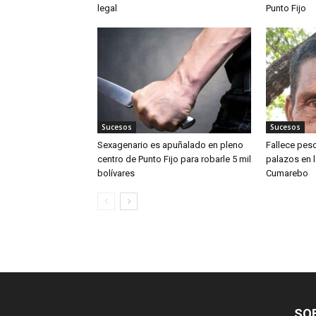
legal
Punto Fijo
Sucesos
Sucesos
Sexagenario es apuñalado en pleno
Fallece pesc
centro de Punto Fijo para robarle 5 mil
palazos en l
bolívares
Cumarebo
SO