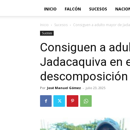
INICIO
FALCÓN
SUCESOS
NACIO
Inicio
Sucesos
Consiguen a adulto mayor de Jad
Sucesos
Consiguen a adu
Jadacaquiva en 
descomposición
Por
José Manuel Gómez
-
julio 23, 2025