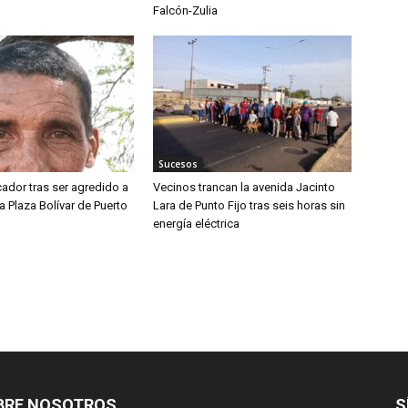
Falcón-Zulia
Sucesos
ador tras ser agredido a
Vecinos trancan la avenida Jacinto
a Plaza Bolívar de Puerto
Lara de Punto Fijo tras seis horas sin
energía eléctrica
BRE NOSOTROS
S