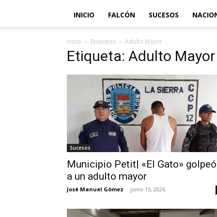
INICIO
FALCÓN
SUCESOS
NACIO
Inicio
Etiquetas
Adulto Mayor
Etiqueta: Adulto Mayor
Sucesos
Municipio Petit| «El Gato» golpeó
a un adulto mayor
José Manuel Gómez
-
junio 15, 2026