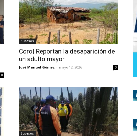
Sucesos
Coro| Reportan la desaparición de
un adulto mayor
José Manuel Gómez
-
mayo 12, 2026
0
0
Sucesos