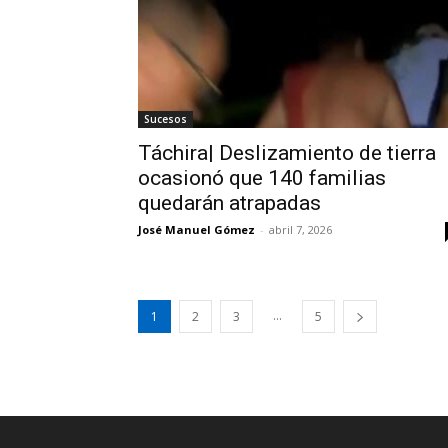
Sucesos
Táchira| Deslizamiento de tierra
ocasionó que 140 familias
quedarán atrapadas
José Manuel Gómez
-
abril 7, 2026
...
1
2
3
5