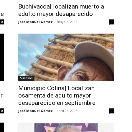
Buchivacoa| localizan muerto a
te
adulto mayor desaparecido
José Manuel Gómez
-
mayo 6, 2026
0
0
Sucesos
Municipio Colina| Localizan
r
osamenta de adulto mayor
desaparecido en septiembre
José Manuel Gómez
-
abril 25, 2026
0
0