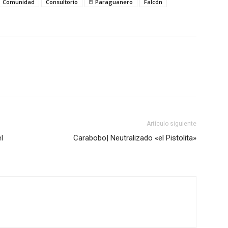
Comunidad
Consultorio
El Paraguanero
Falcón
Artículo siguiente
l
Carabobo| Neutralizado «el Pistolita»