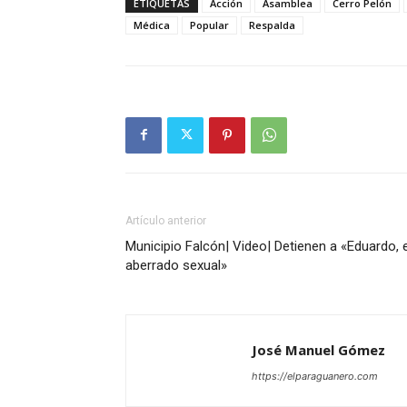
ETIQUETAS
Acción
Asamblea
Cerro Pelón
Médica
Popular
Respalda
Artículo anterior
Municipio Falcón| Video| Detienen a «Eduardo, e
aberrado sexual»
José Manuel Gómez
https://elparaguanero.com