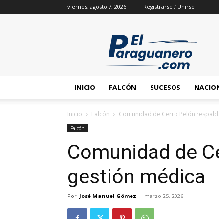
viernes, agosto 7, 2026
Registrarse / Unirse
INICIO
FALCÓN
SUCESOS
NACIO
Inicio
Falcón
Comunidad de Cerro Pelón respald
Falcón
Comunidad de Ce
gestión médica
Por
José Manuel Gómez
-
marzo 25, 2026