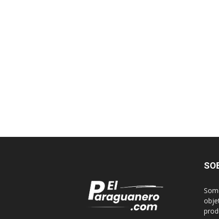
SO
Somo
obje
produ