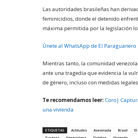
Las autoridades brasileñas han derivado
feminicidios, donde el detenido enfren
máxima permitida por la legislación lo
Únete al WhatsApp de El Paraguanero
Mientras tanto, la comunidad venezola
ante una tragedia que evidencia la vuln
de género, incluso con medidas legales
Te recomendamos leer:
Coro| Captura
una vivienda
ETIQUETAS
Actitudes
Asesinada
Brasil
E
Sucesos
Venezolana
Violetas
Vivienda