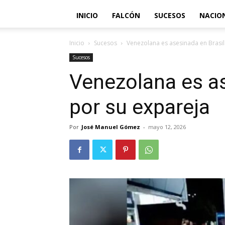
INICIO
FALCÓN
SUCESOS
NACIO
Inicio
Sucesos
Venezolana es asesinada en Brasil
Sucesos
Venezolana es as
por su expareja
Por
José Manuel Gómez
-
mayo 12, 2026