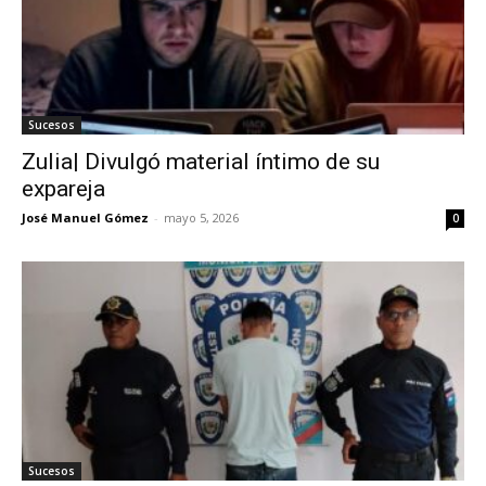
Sucesos
Zulia| Divulgó material íntimo de su
expareja
José Manuel Gómez
-
mayo 5, 2026
0
Sucesos