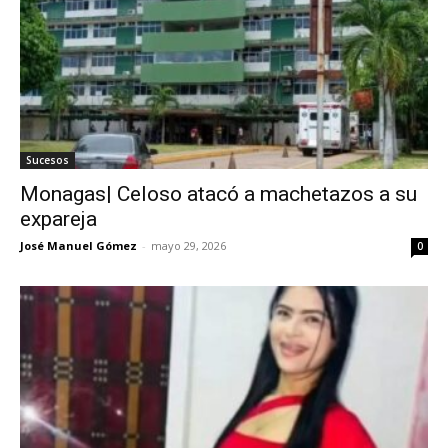
Sucesos
Monagas| Celoso atacó a machetazos a su
expareja
José Manuel Gómez
-
mayo 29, 2026
0