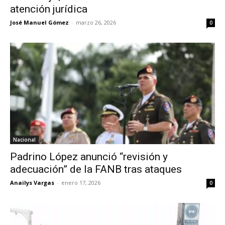
atención jurídica
José Manuel Gómez
-
marzo 26, 2026
0
Nacional
Padrino López anunció “revisión y
adecuación” de la FANB tras ataques
Anailys Vargas
-
enero 17, 2026
0