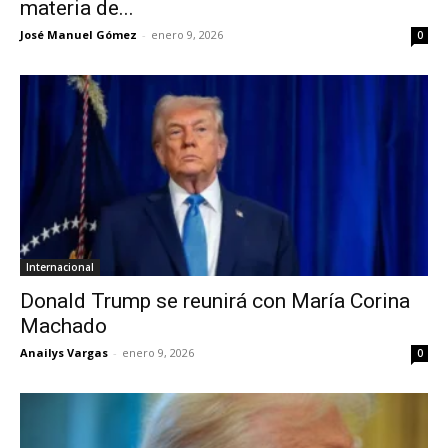
materia de...
José Manuel Gómez
-
enero 9, 2026
0
Internacional
Donald Trump se reunirá con María Corina
Machado
Anailys Vargas
-
enero 9, 2026
0