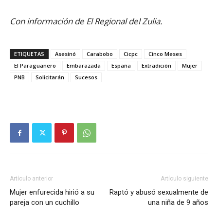
Con información de El Regional del Zulia.
ETIQUETAS
Asesinó
Carabobo
Cicpc
Cinco Meses
El Paraguanero
Embarazada
España
Extradición
Mujer
PNB
Solicitarán
Sucesos
Artículo anterior
Artículo siguiente
Mujer enfurecida hirió a su
Raptó y abusó sexualmente de
pareja con un cuchillo
una niña de 9 años