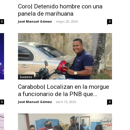
Coro| Detenido hombre con una
panela de marihuana
José Manuel Gómez
-
mayo 29, 2026
0
0
Sucesos
Carabobo| Localizan en la morgue
a funcionario de la PNB que...
José Manuel Gómez
-
abril 15, 2026
0
0