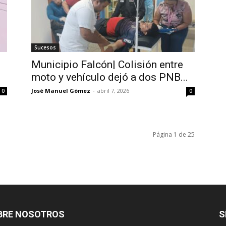
Sucesos
Municipio Falcón| Colisión entre
moto y vehículo dejó a dos PNB...
José Manuel Gómez
-
abril 7, 2026
0
0
Página 1 de 25
BRE NOSOTROS
S