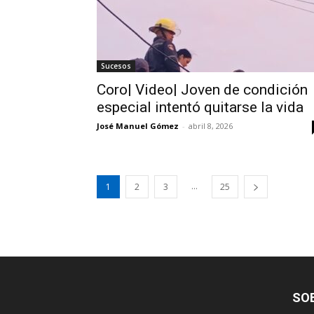
Sucesos
Coro| Video| Joven de condición
especial intentó quitarse la vida
José Manuel Gómez
-
abril 8, 2026
...
1
2
3
25
SO