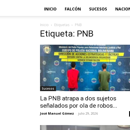
INICIO
FALCÓN
SUCESOS
NACIO
Inicio
Etiquetas
PNB
Etiqueta: PNB
Sucesos
La PNB atrapa a dos sujetos
señalados por ola de robos...
José Manuel Gómez
-
julio 29, 2026