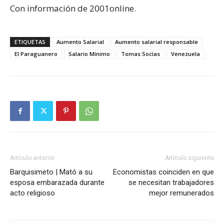
Con información de 2001online.
ETIQUETAS
Aumento Salarial
Aumento salarial responsable
El Paraguanero
Salario Mínimo
Tomas Socías
Venezuela
Artículo anterior
Artículo siguiente
Barquisimeto | Mató a su
Economistas coinciden en que
esposa embarazada durante
se necesitan trabajadores
acto religioso
mejor remunerados