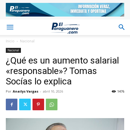
Inicio
Nacional
Nacional
¿Qué es un aumento salarial
«responsable»? Tomas
Socías lo explica
Por
Anailys Vargas
-
abril 10, 2026
1476