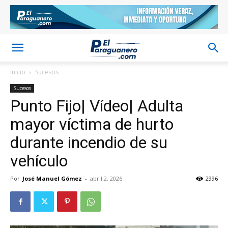
Inicio
Sucesos
Sucesos
Punto Fijo| Vídeo| Adulta
mayor víctima de hurto
durante incendio de su
vehículo
Por
José Manuel Gómez
-
abril 2, 2026
2996