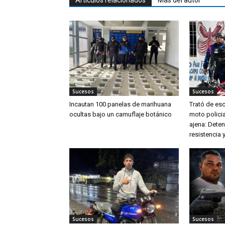
Artículos relacionados
Más del autor
Sucesos
Sucesos
Incautan 100 panelas de marihuana
Trató de es
ocultas bajo un camuflaje botánico
moto policia
ajena: Dete
resistencia y
Sucesos
Sucesos