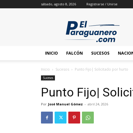
sábado, agosto 8, 2026
Registrarse / Unirse
INICIO
FALCÓN
SUCESOS
NACIO
Inicio
Sucesos
Punto Fijo| Solicitado por hurto
Sucesos
Punto Fijo| Solic
Por
José Manuel Gómez
-
abril 24, 2026