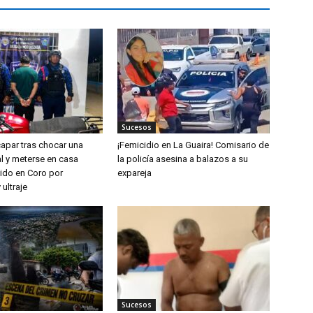
Sucesos
capar tras chocar una
¡Femicidio en La Guaira! Comisario de
l y meterse en casa
la policía asesina a balazos a su
nido en Coro por
expareja
 ultraje
Sucesos