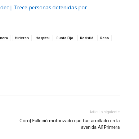
Vídeo| Trece personas detenidas por
anero
Hirieron
Hospital
Punto Fijo
Resistió
Robo
Artículo siguiente
Coro| Falleció motorizado que fue arrollado en la
avenida Alí Primera