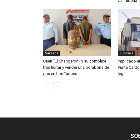
Carirubana
Sucesos
Sucesos
Caen “El Changeron» y su cómplice
Implicado en
tras hurtar y vender una bombona de
Punta Cardó
gas en Los Taques
legal
SO