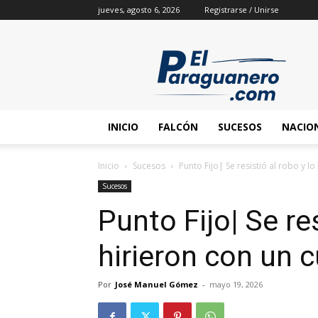
jueves, agosto 6, 2026
Registrarse / Unirse
INICIO
FALCÓN
SUCESOS
NACIO
Inicio
Sucesos
Punto Fijo| Se resistió al robo y lo
Sucesos
Punto Fijo| Se res
hirieron con un c
Por
José Manuel Gómez
-
mayo 19, 2026