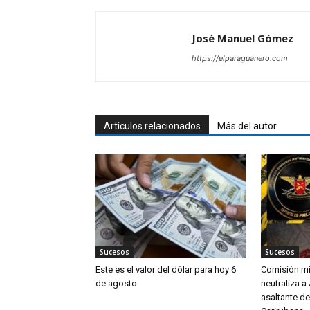
José Manuel Gómez
https://elparaguanero.com
Artículos relacionados
Más del autor
Sucesos
Sucesos
Este es el valor del dólar para hoy 6
Comisión mi
de agosto
neutraliza a
asaltante de