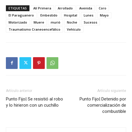
ETIQUETAS
Alí Primera
Arrollado
Avenida
Coro
El Paraguanero
Embestido
Hospital
Lunes
Mayo
Motorizado
Muere
murió
Noche
Sucesos
Traumatismo Craneoencefálico
Vehículo
Artículo anterior
Artículo siguiente
Punto Fijo| Se resistió al robo
Punto Fijo| Detenido por
y lo hirieron con un cuchillo
comercialización de
combustible