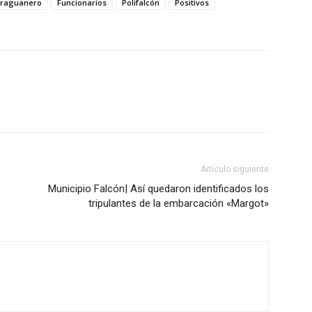
araguanero
Funcionarios
Polifalcón
Positivos
Artículo siguiente
Municipio Falcón| Así quedaron identificados los
tripulantes de la embarcación «Margot»