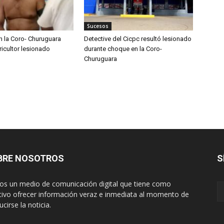
Sucesos
n la Coro- Churuguara
Detective del Cicpc resultó lesionado
ricultor lesionado
durante choque en la Coro-
Churuguara
BRE NOSOTROS
S
s un medio de comunicación digital que tiene como
tivo ofrecer información veraz e inmediata al momento de
cirse la noticia.