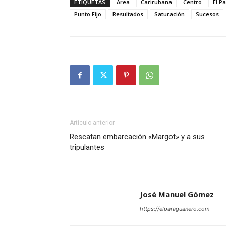
ETIQUETAS
Área
Carirubana
Centro
El P
Punto Fijo
Resultados
Saturación
Sucesos
Artículo anterior
Rescatan embarcación «Margot» y a sus
tripulantes
José Manuel Gómez
https://elparaguanero.com