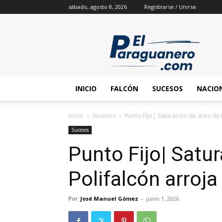
sábado, agosto 8, 2026
Registrarse / Unirse
INICIO
FALCÓN
SUCESOS
NACIO
Inicio
Sucesos
Punto Fijo| Saturación de área de 
Sucesos
Punto Fijo| Satu
Polifalcón arroja
Por
José Manuel Gómez
-
junio 1, 2026