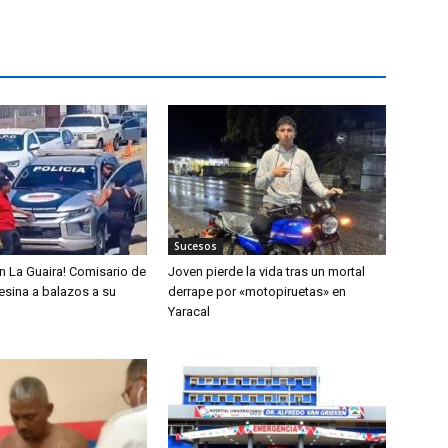
Sucesos
n La Guaira! Comisario de
Joven pierde la vida tras un mortal
sesina a balazos a su
derrape por «motopiruetas» en
Yaracal