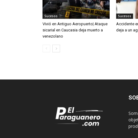
Sucesos
Sucesos
Vivió en Antiguo Aeropuerto| Ataque
Accidente e
sicarial en Caucasia deja muerto a
deja a un ag
venezolano
SO
Somo
obje
produ