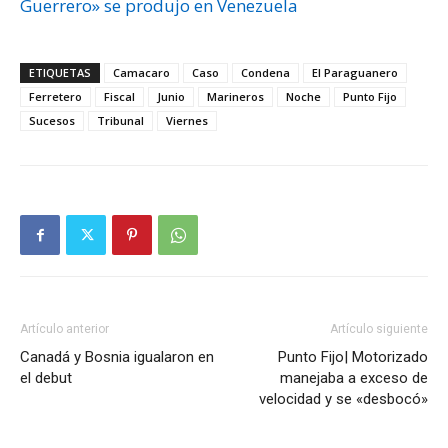
Guerrero» se produjo en Venezuela
ETIQUETAS
Camacaro
Caso
Condena
El Paraguanero
Ferretero
Fiscal
Junio
Marineros
Noche
Punto Fijo
Sucesos
Tribunal
Viernes
Artículo anterior
Artículo siguiente
Canadá y Bosnia igualaron en
Punto Fijo| Motorizado
el debut
manejaba a exceso de
velocidad y se «desbocó»