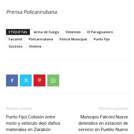
Prensa Policarirubana.
ETIQUETAS
Arma de Fuego
Detenido
El Paraguanero
Facsimil
Policarirubana
Policía Municipal
Punto Fijo
Sucesos
Víctima
Artículo anterior
Artículo siguiente
Punto Fijo| Colisión entre
Municipio Falcón| Nueve
moto y vehículo dejó daños
detenidos en estación de
materiales en Zarabón
servicio en Pueblo Nuevo