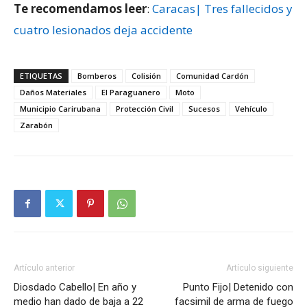
Te recomendamos leer
:
Caracas| Tres fallecidos y
cuatro lesionados deja accidente
ETIQUETAS
Bomberos
Colisión
Comunidad Cardón
Daños Materiales
El Paraguanero
Moto
Municipio Carirubana
Protección Civil
Sucesos
Vehículo
Zarabón
Artículo anterior
Artículo siguiente
Diosdado Cabello| En año y
Punto Fijo| Detenido con
medio han dado de baja a 22
facsimil de arma de fuego