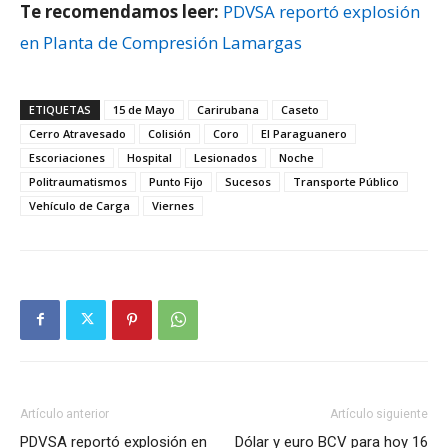
Te recomendamos leer:
PDVSA reportó explosión
en Planta de Compresión Lamargas
ETIQUETAS
15 de Mayo
Carirubana
Caseto
Cerro Atravesado
Colisión
Coro
El Paraguanero
Escoriaciones
Hospital
Lesionados
Noche
Politraumatismos
Punto Fijo
Sucesos
Transporte Público
Vehículo de Carga
Viernes
Artículo anterior
Artículo siguiente
PDVSA reportó explosión en
Dólar y euro BCV para hoy 16