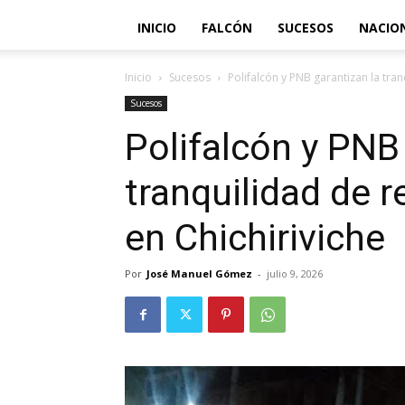
INICIO
FALCÓN
SUCESOS
NACIO
Inicio
Sucesos
Polifalcón y PNB garantizan la tran
Sucesos
Polifalcón y PNB
tranquilidad de r
en Chichiriviche
Por
José Manuel Gómez
-
julio 9, 2026