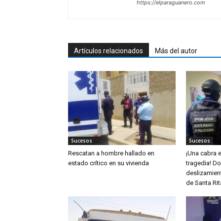
https://elparaguanero.com
Artículos relacionados
Más del autor
Sucesos
Sucesos
Rescatan a hombre hallado en
¡Una cabra e
estado crítico en su vivienda
tragedia! D
deslizamient
de Santa Rit