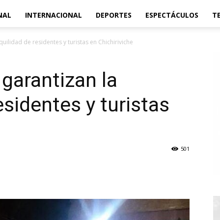
NAL
INTERNACIONAL
DEPORTES
ESPECTÁCULOS
T
quilidad de residentes y turistas en Chichiriviche
 garantizan la
esidentes y turistas
501